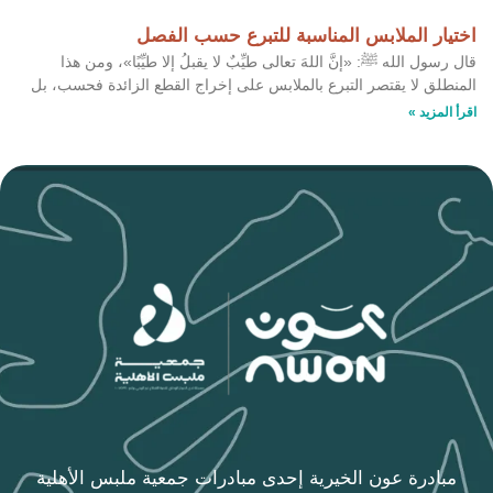
اختيار الملابس المناسبة للتبرع حسب الفصل
قال رسول الله ﷺ: «إنَّ اللهَ تعالى طيِّبٌ لا يقبلُ إلا طيِّبًا»، ومن هذا
المنطلق لا يقتصر التبرع بالملابس على إخراج القطع الزائدة فحسب، بل
اقرأ المزيد »
مبادرة عون الخيرية إحدى مبادرات جمعية ملبس الأهلية