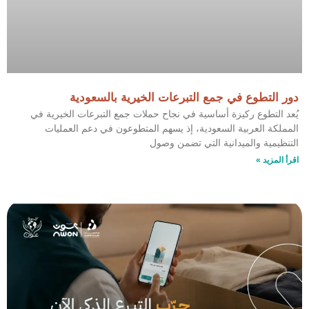
دور التطوع في جمع التبرعات الخيرية بالسعودية
يُعد التطوع ركيزة أساسية في نجاح حملات جمع التبرعات الخيرية في
المملكة العربية السعودية، إذ يسهم المتطوعون في دعم العمليات
التنظيمية والميدانية التي تضمن وصول
اقرأ المزيد »