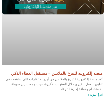
منصة إلكترونية للتبرع بالملابس – مستقبل العطاء الذكي
تُعد منصة إلكترونية للتبرع بالملابس من أبرز الابتكارات التي ساهمت في
تطوير العمل الخيري خلال السنوات الأخيرة، حيث جمعت بين سهولة
الاستخدام وكفاءة إدارة التبرعات
اقرأ المزيد »