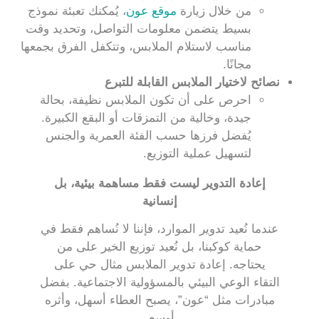
من خلال زيارة
موقع عون
، يُمكنك تعبئة نموذج
بسيط يتضمن معلومات التواصل، وتحديد وقت
مناسب لاستلام الملابس، وتتكفل الفرق بجمعها
مجانًا.
نصائح لاختيار الملابس القابلة للتبرع
احرص على أن تكون الملابس نظيفة، بحالة
جيدة، وخالية من التمزقات أو البقع الكبيرة.
يُفضل فرزها حسب الفئة العمرية والجنس
لتسهيل عملية التوزيع.
إعادة التدوير ليست فقط مساهمة بيئية، بل
إنسانية
عندما نُعيد تدوير الموارد، فإننا لا نُساهم فقط في
حماية كوكبنا، بل نُعيد توزيع الخير على من
يحتاجه. إعادة تدوير الملابس مثال حي على
التقاء الوعي البيئي بالمسؤولية الاجتماعية. بفضل
مبادرات مثل “عون”، يصبح العطاء أسهل، وأثره
أوسع.