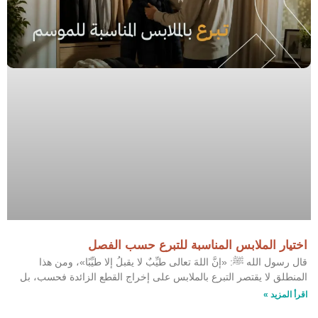
اختيار الملابس المناسبة للتبرع حسب الفصل
قال رسول الله ﷺ: «إنَّ اللهَ تعالى طيِّبٌ لا يقبلُ إلا طيِّبًا»، ومن هذا
المنطلق لا يقتصر التبرع بالملابس على إخراج القطع الزائدة فحسب، بل
اقرأ المزيد »