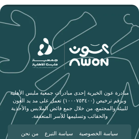
مبادرة عون الخيرية إحدى مبادرات جمعية ملبس الأهلية
وبرقم ترخيص (١٠٠٠٧٥٣٤٠٠) تعمل على مد يد العون
للبيئة والمجتمع، من خلال جمع فائض الملابس والأحذية
والحقائب وتسليمها للأسر المتعففة.
سياسة الخصوصية
سياسة التبرع
من نحن