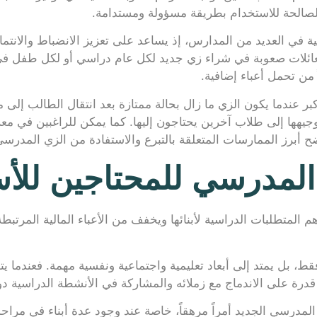
الصالحة للاستخدام بطريقة مسؤولة ومستدامة.
مية في العديد من المدارس، إذ يساعد على تعزيز الانضباط والانتما
لعائلات صعوبة في شراء زي جديد لكل عام دراسي أو لكل طفل في ال
 من تحمل أعباء إضافية.
ر عندما يكون الزي ما زال بحالة ممتازة بعد انتقال الطالب إلى 
وجيهها إلى طلاب آخرين يحتاجون إليها. كما يمكن للراغبين في مع
ح أبرز الممارسات المتعلقة بالتبرع والاستفادة من الزي المدرسي
 المدرسي للمحتاجين للأس
 المتطلبات الدراسية لأبنائها ويخفف من الأعباء المالية المرتبطة 
قط، بل يمتد إلى أبعاد تعليمية واجتماعية ونفسية مهمة. فعندم
رة على الاندماج مع زملائه والمشاركة في الأنشطة الدراسية دون
مدرسي الجديد أمراً مرهقاً، خاصة عند وجود عدة أبناء في مراحل