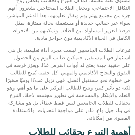
مستوى ثقته بنفسه. كما أن التبرع بالحقائب يعكس روح
التكافل الاجتماعي، ويجعل الطلاب المحتاجين يشعرون أنهم
جزء من مجتمع يهتم بهم ويقدّر تعليمهم. هذا الدعم المباشر،
سواء عبر حقائب جديدة أو مستعملة بحالة ممتازة، يمثل
فرصة لتعزيز المساواة بين الطلاب وتمكينهم من الانخراط
الكامل في الحياة الأكاديمية دون حواجز مادية.
تبرعات الطلاب الجامعيين ليست مجرد أداة تعليمية، بل هي
استثمار في المستقبل. فتمكين طالب اليوم من الحصول
على حقيبة جيدة يفتح له أبواب الفرص غدًا، ويعزز فرصه في
التفوق والنجاح الأكاديمي والمهني. كل حقيبة تُمنح للطالب
هي خطوة نحو مستقبل أفضل، فهي تزيل عبءًا يوميًا صغيرًا
لكنه ذو تأثير كبير، وتتيح للطالب التركيز على ما هو أهم، وهو
التعلم والابتكار والمساهمة في تطوير مجتمعه لاحقًا. التبرع
بحقائب للطلاب الجامعيين ليس فقط عطاءً، بل هو مشاركة
في بناء جيل واعٍ، قادر على مواجهة التحديات، والاستفادة
القصوى من إمكاناته.
أهمية التبرع بحقائب للطلاب