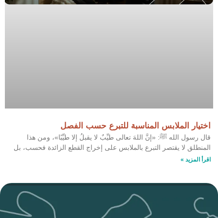
اختيار الملابس المناسبة للتبرع حسب الفصل
قال رسول الله ﷺ: «إنَّ اللهَ تعالى طيِّبٌ لا يقبلُ إلا طيِّبًا»، ومن هذا
المنطلق لا يقتصر التبرع بالملابس على إخراج القطع الزائدة فحسب، بل
اقرأ المزيد »