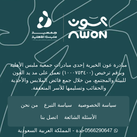
مبادرة عون الخيرية إحدى مبادرات جمعية ملبس الأهلية
وبرقم ترخيص (١٠٠٠٧٥٣٤٠٠) تعمل على مد يد العون
للبيئة والمجتمع، من خلال جمع فائض الملابس والأحذية
والحقائب وتسليمها للأسر المتعففة.
سياسة الخصوصية
سياسة التبرع
من نحن
الأسئلة الشائعة
اتصل بنا
0566290647
جدة - المملكة العربية السعودية