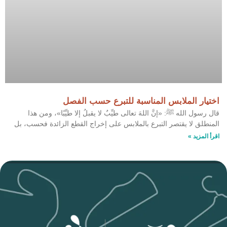
اختيار الملابس المناسبة للتبرع حسب الفصل
قال رسول الله ﷺ: «إنَّ اللهَ تعالى طيِّبٌ لا يقبلُ إلا طيِّبًا»، ومن هذا
المنطلق لا يقتصر التبرع بالملابس على إخراج القطع الزائدة فحسب، بل
اقرأ المزيد »