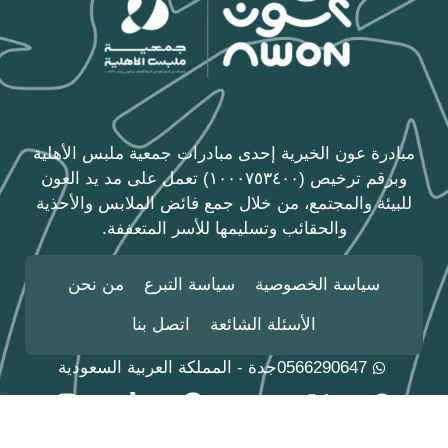
مبادرة عون الخيرية إحدى مبادرات جمعية ملبس الأهلية
وبرقم ترخيص (١٠٠٠٧٥٣٤٠٠) تعمل على مد يد العون
للبيئة والمجتمع، من خلال جمع فائض الملابس والأحذية
والحقائب وتسليمها للأسر المتعففة.
سياسة الخصوصية
سياسة التبرع
من نحن
الأسئلة الشائعة
اتصل بنا
0566290647
جدة - المملكة العربية السعودية