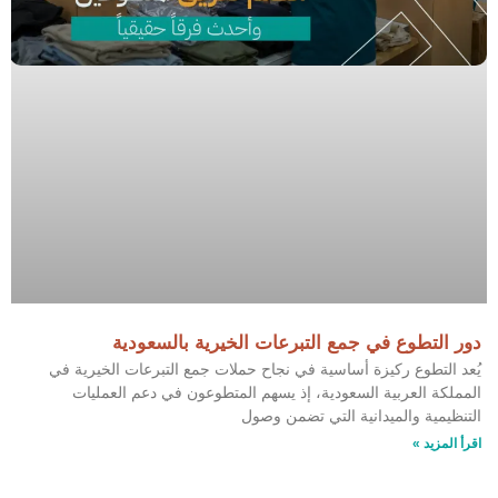
دور التطوع في جمع التبرعات الخيرية بالسعودية
يُعد التطوع ركيزة أساسية في نجاح حملات جمع التبرعات الخيرية في
المملكة العربية السعودية، إذ يسهم المتطوعون في دعم العمليات
التنظيمية والميدانية التي تضمن وصول
اقرأ المزيد »