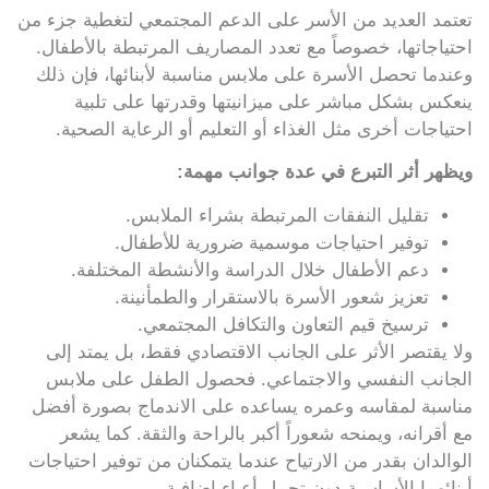
تعتمد العديد من الأسر على الدعم المجتمعي لتغطية جزء من
احتياجاتها، خصوصاً مع تعدد المصاريف المرتبطة بالأطفال.
وعندما تحصل الأسرة على ملابس مناسبة لأبنائها، فإن ذلك
ينعكس بشكل مباشر على ميزانيتها وقدرتها على تلبية
احتياجات أخرى مثل الغذاء أو التعليم أو الرعاية الصحية.
ويظهر أثر التبرع في عدة جوانب مهمة:
تقليل النفقات المرتبطة بشراء الملابس.
توفير احتياجات موسمية ضرورية للأطفال.
دعم الأطفال خلال الدراسة والأنشطة المختلفة.
تعزيز شعور الأسرة بالاستقرار والطمأنينة.
ترسيخ قيم التعاون والتكافل المجتمعي.
ولا يقتصر الأثر على الجانب الاقتصادي فقط، بل يمتد إلى
الجانب النفسي والاجتماعي. فحصول الطفل على ملابس
مناسبة لمقاسه وعمره يساعده على الاندماج بصورة أفضل
مع أقرانه، ويمنحه شعوراً أكبر بالراحة والثقة. كما يشعر
الوالدان بقدر من الارتياح عندما يتمكنان من توفير احتياجات
أبنائهما الأساسية دون تحمل أعباء إضافية.