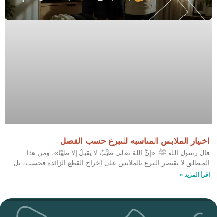
اختيار الملابس المناسبة للتبرع حسب الفصل
قال رسول الله ﷺ: «إنَّ اللهَ تعالى طيِّبٌ لا يقبلُ إلا طيِّبًا»، ومن هذا
المنطلق لا يقتصر التبرع بالملابس على إخراج القطع الزائدة فحسب، بل
اقرأ المزيد »