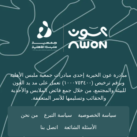
مبادرة عون الخيرية إحدى مبادرات جمعية ملبس الأهلية
وبرقم ترخيص (١٠٠٠٧٥٣٤٠٠) تعمل على مد يد العون
للبيئة والمجتمع، من خلال جمع فائض الملابس والأحذية
والحقائب وتسليمها للأسر المتعففة.
سياسة الخصوصية
سياسة التبرع
من نحن
الأسئلة الشائعة
اتصل بنا