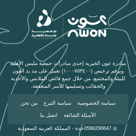
مبادرة عون الخيرية إحدى مبادرات جمعية ملبس الأهلية
وبرقم ترخيص (١٠٠٠٧٥٣٤٠٠) تعمل على مد يد العون
للبيئة والمجتمع، من خلال جمع فائض الملابس والأحذية
والحقائب وتسليمها للأسر المتعففة.
سياسة الخصوصية
سياسة التبرع
من نحن
الأسئلة الشائعة
اتصل بنا
0566290647
جدة - المملكة العربية السعودية