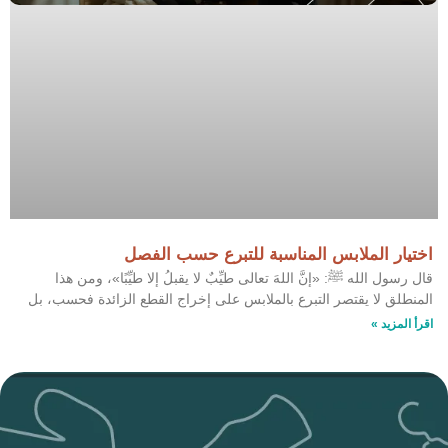
اختيار الملابس المناسبة للتبرع حسب الفصل
قال رسول الله ﷺ: «إنَّ اللهَ تعالى طيِّبٌ لا يقبلُ إلا طيِّبًا»، ومن هذا
المنطلق لا يقتصر التبرع بالملابس على إخراج القطع الزائدة فحسب، بل
اقرأ المزيد »