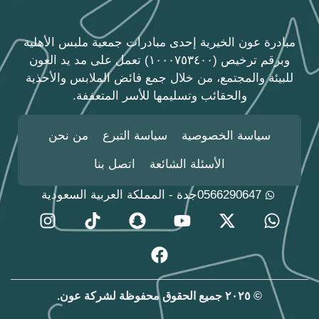
مبادرة عون الخيرية إحدى مبادرات جمعية ملبس الأهلية
وبرقم ترخيص (١٠٠٠٧٥٣٤٠٠) تعمل على مد يد العون
للبيئة والمجتمع، من خلال جمع فائض الملابس والأحذية
والحقائب وتسليمها للأسر المتعففة.
سياسة الخصوصية
سياسة التبرع
من نحن
الأسئلة الشائعة
اتصل بنا
0566290647
جدة - المملكة العربية السعودية
© ٢٠٢٥ جميع الحقوق محفوظة لشركة عون.