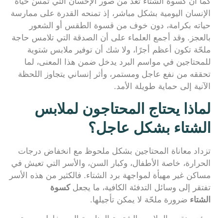
كما أن كسوة الشتاء تُعد من صور الإحسان التي تمسّ حياة
الإنسان اليومية بشكل مباشر، إذ تمنحه القدرة على ممارسة
حياته بكرامة، دون خوف من قسوة الطقس أو الشعور
بالعجز. وقد أجمع العلماء على أن الصدقة التي تلامس حاجة
ملحّة تكون أعظم أجرًا، ولا شك أن توفير ملابس شتوية
للمحتاجين في مواسم البرد يدخل ضمن هذا المعنى، لما
تحققه من نفع عاجل ومستمر، وأثر إنساني يتجاوز اللحظة
الآنية إلى حماية طويلة الأمد.
لماذا يحتاج المحتاجون لملابس
الشتاء بشكل عاجل؟
تزداد معاناة المحتاجين بشكل ملحوظ مع انخفاض درجات
الحرارة، خاصة الأطفال، وكبار السن، والأسر التي تعيش في
مساكن غير مهيأة لمواجهة برد الشتاء. فالكثير من هذه الأسر
تفتقر إلى وسائل التدفئة الكافية، ما يجعل
كسوة
الشتاء
ضرورة ملحّة لا يمكن تأجيلها.