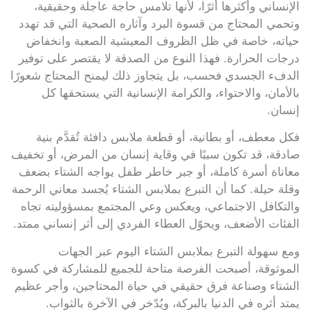
الإنساني وأكثرها أثرًا، لأنها تلامس حاجة عاجلة وحقيقية،
وتحمي المحتاج من قسوة البرد وآثاره الصحية التي قد تهدد
حياته، خاصة في ظل الظروف المعيشية الصعبة وانخفاض
درجات الحرارة. فهذا النوع من الصدقة لا يقتصر على توفير
الدفء الجسدي فحسب، بل يتجاوز ذلك ليمنح المحتاج شعورًا
بالأمان، والاحتواء، والكرامة الإنسانية التي يستحقها كل
إنسان.
فكل معطف، أو بطانية، أو قطعة ملابس دافئة تُقدَّم بنية
صادقة، قد تكون سببًا في وقاية إنسان من المرض، أو تخفيف
معاناة أسرة كاملة، أو جبر خاطر طفل يواجه الشتاء بضعف
وقلة حيلة. كما أن التبرع بملابس الشتاء يُجسد معاني الرحمة
والتكافل الاجتماعي، ويعكس وعي المجتمع بمسؤوليته تجاه
الفئات الأضعف، ويحوّل العطاء الفردي إلى أثر إنساني ممتد.
ومع سهولة التبرع بملابس الشتاء اليوم عبر الجهات
الموثوقة، أصبحت الفرصة متاحة للجميع للمشاركة في كسوة
الشتاء وصناعة فرق حقيقي في حياة المحتاجين، وأجر عظيم
يمتد أثره في الدنيا بالبركة، ويُدّخر في الآخرة بالثواب.