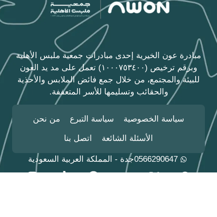
مبادرة عون الخيرية إحدى مبادرات جمعية ملبس الأهلية
وبرقم ترخيص (١٠٠٠٧٥٣٤٠٠) تعمل على مد يد العون
للبيئة والمجتمع، من خلال جمع فائض الملابس والأحذية
والحقائب وتسليمها للأسر المتعففة.
سياسة الخصوصية
سياسة التبرع
من نحن
الأسئلة الشائعة
اتصل بنا
0566290647
جدة - المملكة العربية السعودية