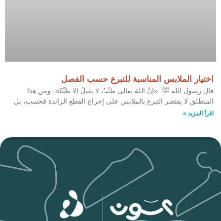
اختيار الملابس المناسبة للتبرع حسب الفصل
قال رسول الله ﷺ: «إنَّ اللهَ تعالى طيِّبٌ لا يقبلُ إلا طيِّبًا»، ومن هذا
المنطلق لا يقتصر التبرع بالملابس على إخراج القطع الزائدة فحسب، بل
اقرأ المزيد »