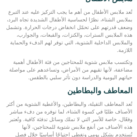
تُعد ملابس الأطفال من أهم ما يجب التركيز عليه عند التبرع
بملابس الشتاء، نظرًا لحساسية الأطفال الشديدة تجاه البرد،
وضعف قدرتهم على تحمّل انخفاض درجات الحرارة. وتشمل
هذه الملابس السترات، والكنزات، والقبعات، والجوارب،
والملابس الداخلية الشتوية، التي توفر لهم الدفء والحماية
اللازمة.
وتكتسب ملابس شتوية للمحتاجين من فئة الأطفال أهمية
مضاعفة، لأنها تقيهم من الأمراض، وتساعدهم على مواصلة
حياتهم اليومية والدراسة دون تأثر سلبي بالطقس.
المعاطف والبطاطين
تُعد المعاطف الثقيلة، والبطاطين، والأغطية الشتوية من أكثر
الأصناف طلبًا في كسوة الشتاء، لما توفره من دفء مباشر
وفعّال، خاصة للأسر التي لا تملك وسائل تدفئة كافية. وتُعتبر
هذه الأصناف من أنفع ملابس شتوية للمحتاجين، لأنها
تُستخدم بشكل يومي وتغطي احتياجًا أساسيًا خلال فصل