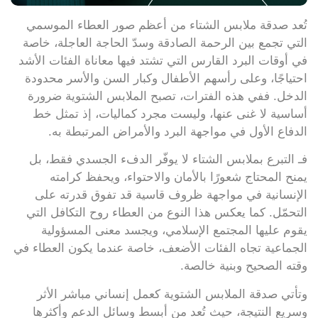
تُعد صدقة ملابس الشتاء من أعظم صور العطاء الموسمي
التي تجمع بين الرحمة الصادقة وسدّ الحاجة العاجلة، خاصة
في أوقات البرد القارس التي تشتد فيها معاناة الفئات الأشد
احتياجًا، وعلى رأسهم الأطفال وكبار السن والأسر محدودة
الدخل. ففي هذه الفترات، تصبح الملابس الشتوية ضرورة
أساسية لا غنى عنها، وليست مجرد كماليات، إذ تمثل خط
الدفاع الأول في مواجهة البرد والأمراض المرتبطة به.
فـ التبرع بملابس الشتاء لا يوفّر الدفء الجسدي فقط، بل
يمنح المحتاج شعورًا بالأمان والاحتواء، ويحفظ كرامته
الإنسانية في مواجهة ظروف قاسية قد تفوق قدرته على
التحمّل. كما يعكس هذا النوع من العطاء روح التكافل التي
يقوم عليها المجتمع الإسلامي، ويجسد معنى المسؤولية
الجماعية تجاه الفئات الأضعف، خاصة عندما يكون العطاء في
وقته الصحيح وبنية خالصة.
وتأتي صدقة الملابس الشتوية كعمل إنساني مباشر الأثر
وسريع النتيجة، حيث تُعد من أبسط وسائل الدعم وأكثرها