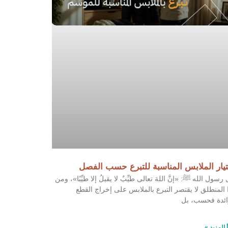
يار الملابس المناسبة للتبرع حسب الفصل
 رسول الله ﷺ: «إنَّ اللهَ تعالى طيِّبٌ لا يقبلُ إلا طيِّبًا»، ومن
 المنطلق لا يقتصر التبرع بالملابس على إخراج القطع
ائدة فحسب، بل
 المزيد »