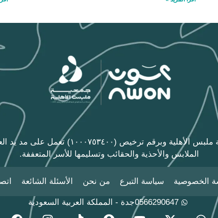
مبادرة عون الخيرية إحدى مبادرات جمعية ملبس ال
الملابس والأحذية والحقائب وتسليمها للأسر المتعففة.
ة الخصوصية
سياسة التبرع
من نحن
الأسئلة الشائعة
اتصل
0566290647
جدة - المملكة العربية السعودية