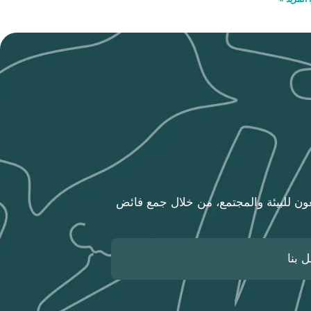
أهلية وبرقم ترخيص (١٠٠٠٧٥٣٤٠٠) تعمل على مد يد العون للبيئة والمجتمع، من خلال جمع فائض
 بنا