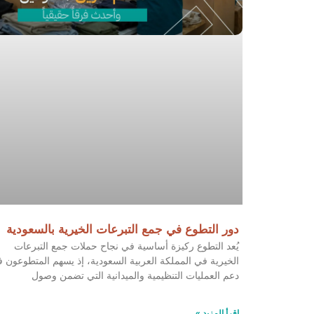
دور التطوع في جمع التبرعات الخيرية بالسعودية
يُعد التطوع ركيزة أساسية في نجاح حملات جمع التبرعات
الخيرية في المملكة العربية السعودية، إذ يسهم المتطوعون 
دعم العمليات التنظيمية والميدانية التي تضمن وصول
اقرأ المزيد »