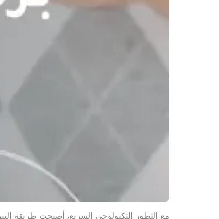
مع التطور التكنولوجي السريع، أصبحت طريقة التبرع