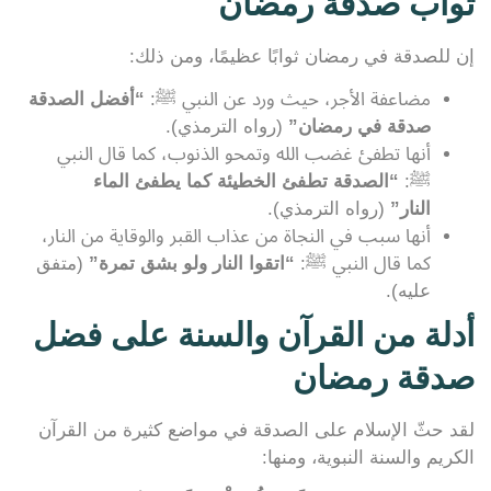
ثواب صدقة رمضان
إن للصدقة في رمضان ثوابًا عظيمًا، ومن ذلك:
مضاعفة الأجر، حيث ورد عن النبي ﷺ:
“أفضل الصدقة
صدقة في رمضان”
(رواه الترمذي).
أنها تطفئ غضب الله وتمحو الذنوب، كما قال النبي
ﷺ:
“الصدقة تطفئ الخطيئة كما يطفئ الماء
النار”
(رواه الترمذي).
أنها سبب في النجاة من عذاب القبر والوقاية من النار،
كما قال النبي ﷺ:
“اتقوا النار ولو بشق تمرة”
(متفق
عليه).
أدلة من القرآن والسنة على فضل
صدقة رمضان
لقد حثّ الإسلام على الصدقة في مواضع كثيرة من القرآن
الكريم والسنة النبوية، ومنها: