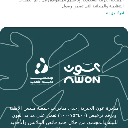
التنظيمية والميدانية التي تضمن وصول
اقرأ المزيد »
مبادرة عون الخيرية إحدى مبادرات جمعية ملبس الأهلية
وبرقم ترخيص (١٠٠٠٧٥٣٤٠٠) تعمل على مد يد العون
للبيئة والمجتمع، من خلال جمع فائض الملابس والأحذية