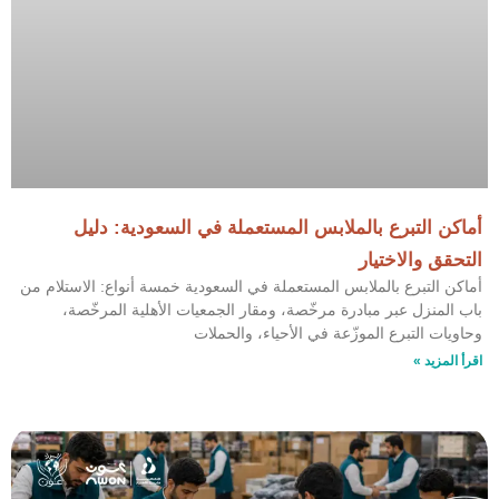
أماكن التبرع بالملابس المستعملة في السعودية: دليل
التحقق والاختيار
أماكن التبرع بالملابس المستعملة في السعودية خمسة أنواع: الاستلام من
باب المنزل عبر مبادرة مرخّصة، ومقار الجمعيات الأهلية المرخّصة،
وحاويات التبرع الموزّعة في الأحياء، والحملات
اقرأ المزيد »