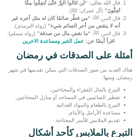
قال الله تعالى:
“لَن تَنَالُوا الْبِرَّ حَتَّىٰ تُنفِقُوا مِمَّا
تُحِبُّونَ”
(آل عمران: 92).
قال النبي ﷺ:
“من فطّر صائمًا كان له مثل أجره غير
أنه لا ينقص من أجر الصائم شيء”
(رواه الترمذي).
قال النبي ﷺ:
“ما نقص مال من صدقة”
(رواه مسلم).
اقرأ أيضًا عن:
عمل الخير ومساعدة الاخرين
أمثلة على الصدقات في رمضان
هناك العديد من صور الصدقات التي يمكن تقديمها في شهر
رمضان، ومنها:
التبرع بالمال للفقراء والمحتاجين.
تفطير الصائمين في المساجد أو منازل المحتاجين.
التبرع بالطعام والمواد الغذائية.
مساعدة الأرامل والأيتام.
تقديم الملابس للأسر المحتاجة.
التبرع بالملابس كأحد أشكال