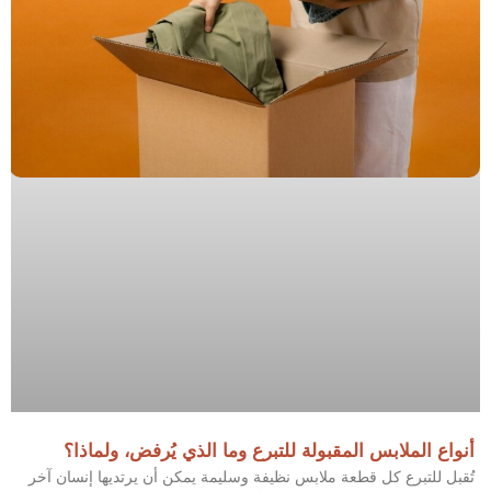
أنواع الملابس المقبولة للتبرع وما الذي يُرفض، ولماذا؟
تُقبل للتبرع كل قطعة ملابس نظيفة وسليمة يمكن أن يرتديها إنسان آخر