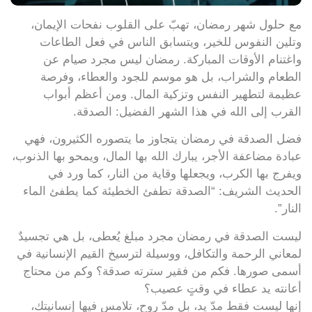
مع حلول شهر رمضان، تهبّ على القلوب نفحات الإيمان،
وتلين النفوس للخير، ويتسابق الناس في فعل الطاعات
واغتنام الأوقات المباركة. رمضان ليس مجرد صيام عن
الطعام والشراب، بل هو موسم للجود والعطاء، وفرصة
عظيمة لتطهير النفس وتزكية المال. ومن أعظم أبواب
القرب إلى الله في هذا الشهر الفضيل: الصدقة.
فضل الصدقة في رمضان يتجاوز ما يتصوره الكثيرون، فهي
عبادة مضاعفة الأجر، يبارك الله بها المال، ويمحو بها الذنوب،
ويفرج بها الكرب، ويجعلها وقاية من النار، كما ورد في
الحديث الشريف: “الصدقة تطفئ الخطيئة كما يطفئ الماء
النار”.
ليست الصدقة في رمضان مجرد مبلغ يُعطى، بل هي تجسيدٌ
لمعاني الرحمة والتكافل، ووسيلة لترسيخ القيم الإنسانية في
أسمى صورها. فكم من فقير سترته صدقة؟ وكم من محتاج
أعانته يد عطاء في وقتٍ عصيب؟
إنها ليست فقط مدّ يد، بل مدّ روح، تلامس فيها إنسانيتك،