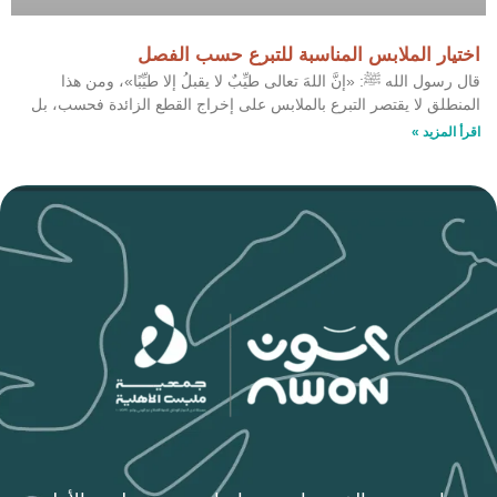
اختيار الملابس المناسبة للتبرع حسب الفصل
قال رسول الله ﷺ: «إنَّ اللهَ تعالى طيِّبٌ لا يقبلُ إلا طيِّبًا»، ومن هذا
المنطلق لا يقتصر التبرع بالملابس على إخراج القطع الزائدة فحسب، بل
اقرأ المزيد »