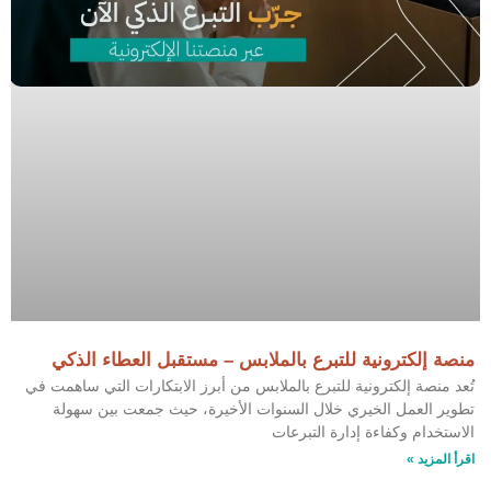
منصة إلكترونية للتبرع بالملابس – مستقبل العطاء الذكي
تُعد منصة إلكترونية للتبرع بالملابس من أبرز الابتكارات التي ساهمت في
تطوير العمل الخيري خلال السنوات الأخيرة، حيث جمعت بين سهولة
الاستخدام وكفاءة إدارة التبرعات
اقرأ المزيد »