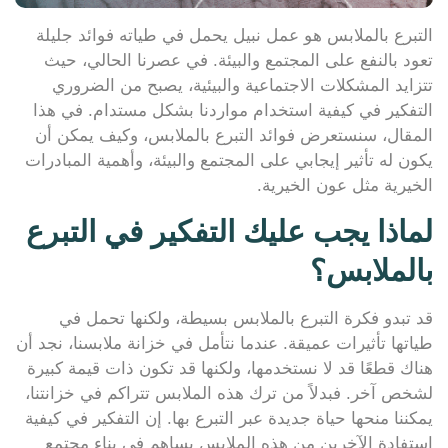
التبرع بالملابس هو عمل نبيل يحمل في طياته فوائد جليلة
تعود بالنفع على المجتمع والبيئة. في عصرنا الحالي، حيث
تتزايد المشكلات الاجتماعية والبيئية، يصبح من الضروري
التفكير في كيفية استخدام مواردنا بشكل مستدام. في هذا
المقال، سنستعرض فوائد التبرع بالملابس، وكيف يمكن أن
يكون له تأثير إيجابي على المجتمع والبيئة، وأهمية المبادرات
الخيرية مثل عون الخيرية.
لماذا يجب عليك التفكير في التبرع
بالملابس؟
قد تبدو فكرة التبرع بالملابس بسيطة، ولكنها تحمل في
طياتها تأثيرات عميقة. عندما نتأمل في خزانة ملابسنا، نجد أن
هناك قطعًا قد لا نستخدمها، ولكنها قد تكون ذات قيمة كبيرة
لشخص آخر. فبدلاً من ترك هذه الملابس تتراكم في خزانتنا،
يمكننا منحها حياة جديدة عبر التبرع بها. إن التفكير في كيفية
استفادة الآخرين من هذه الملابس يساهم في بناء مجتمع