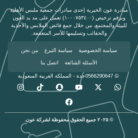
مبادرة عون الخيرية إحدى مبادرات جمعية ملبس الأهلية
وبرقم ترخيص (١٠٠٠٧٥٣٤٠٠) تعمل على مد يد العون
للبيئة والمجتمع، من خلال جمع فائض الملابس والأحذية
والحقائب وتسليمها للأسر المتعففة.
سياسة الخصوصية
سياسة التبرع
من نحن
الأسئلة الشائعة
اتصل بنا
0566290647
جدة - المملكة العربية السعودية
© ٢٠٢٥ جميع الحقوق محفوظة لشركة عون.