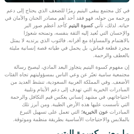
في كل مجتمع يبقى اليتيم رمزًا للضعف الذي يحتاج إلى دعم
ورحمة من حوله، فهو فقد أحد أهم مصادر الحنان والأمان في
حياته. لذلك، تأتي
كسوة اليتيم
كأحد أعظم صور البر
والإحسان التي تُعيد إليه الثقة بنفسه، وتمنحه شعورًا
بالاهتمام والمساواة مع أقرانه. فالثوب الذي يرتديه لا يمثل
مجرد قطعة قماش، بل يحمل في طياته قصة إنسانية مليئة
بالعطف والرحمة.
إن مفهوم كسوة اليتيم يتجاوز البعد المادي، ليصبح رسالة
مجتمعية سامية تعبّر عن وعي الناس بمسؤوليتهم تجاه الفئات
الأضعف. وفي المملكة العربية السعودية، تنشط العديد من
المبادرات الخيرية التي تهدف إلى دعم الأيتام وتلبية
احتياجاتهم، في مشهد إنساني يعكس قيم التكافل والرحمة
التي تأسست عليها هذه الأرض الطيبة. ومن أبرز تلك
المبادرات
عون الخيرية؛
التي تعمل على تسهيل التبرع
بالملابس والاحتياجات الأساسية بطريقة منظمة وموثوقة.
ما معنى كسوة اليتيم