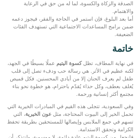
الصدقة والزكاة والكسوة، لما له من حق في الرعاية
والاهتمام.
أما بعد البلوغ، فإن استمر في الحاجة والفقر، فيجوز دعمه
ضمن برامج المساعدات الاجتماعية التي تستهدف الفئات
الضعيفة.
خاتمة
في نهاية المطاف، تظل
كسوة اليتيم
عملًا بسيطًا في الجهد،
لكنه عظيم في الأثر. هي رسالة حب ودفء تصل إلى قلب
طفل لم يعرف الحنان إلا من أيادي المحسنين. فكل قميص
يُغلف بعطف، وكل حذاء يُقدّم باحترام، هو خطوة نحو بناء
مجتمع أكثر إنسانية ورحمة.
وفي السعودية، تتجلى هذه القيم في المبادرات الخيرية التي
تحمل الخير إلى البيوت المحتاجة، مثل
عون الخيرية
، التي
تسهم في جمع الملابس وإيصالها للمستحقين بطريقة تحفظ
الكرامة وتحقق الاستدامة.
فلنجعل من كسوة اليتيم عادة دائمة، لا موسمية، ولنتذكر أن