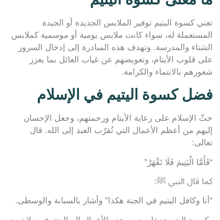
تعني كسوة اليتيم توفير الملابس الجديدة أو الجيدة
المستعملة له، سواء كانت ملابس يومية أو موسمية كملابس
الشتاء والمدرسة. وتهدف هذه المبادرة إلى إدخال السرور
على قلوب الأيتام، وتعويضهم عن غياب العائل بما يعزز
شعورهم بالانتماء والكرامة.
فضل كسوة اليتيم في الإسلام
حثّ الإسلام على رعاية الأيتام ورحمتهم، وجعل الإحسان
إليهم من أعظم الأعمال التي تُقرّب العبد إلى الله. قال
تعالى:
“فَأَمَّا الْيَتِيمَ فَلَا تَقْهَرْ”
كما قال النبي ﷺ:
“أنا وكافل اليتيم في الجنة هكذا” وأشار بالسبابة والوسطى.