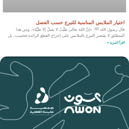
اختيار الملابس المناسبة للتبرع حسب الفصل
قال رسول الله ﷺ: «إنَّ اللهَ تعالى طيِّبٌ لا يقبلُ إلا طيِّبًا»، ومن هذا
المنطلق لا يقتصر التبرع بالملابس على إخراج القطع الزائدة فحسب، بل
اقرأ المزيد »