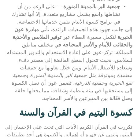
جمعية البر بالمدينة المنورة
— على الرغم من أن
نشاطها واسع يشمل مشاريع متعددة، إلا أنها تشارك
في برامج كسوة الأيتام ضمن خدماتها الاجتماعية.
إلى جانب جهود هذه الجمعيات الرائدة، تأتي
مبادرة عون
الخيرية
لتكمل مسيرة العطاء عبر
توفير الملابس والأحذية
والحقائب للأيتام والأسر المحتاجة
في مختلف مناطق
المملكة. تركز عون على إعادة الاستخدام والتدوير المستدام
للملابس، بحيث تتحول القطع الفائضة إلى مصدر دفء
وسعادة للأطفال الأيتام. ومن خلال تعاونها مع جمعيات
معتمدة وموثوقة مثل
جمعية البر بالمدينة المنورة
و
جمعية
نفع الخيرية
و
جمعية الدرعية
، تضمن عون أن تصل الكسوة
إلى مستحقيها في بيئة منظمة وشفافة، مما يجعلها حلقة
وصل فعّالة بين المتبرعين والأسر المحتاجة.
كسوة اليتيم في القرآن والسنة
تكررت في القرآن الكريم الآيات التي تحث على الإحسان إلى
اليتيم، وتنهى عن قهره أو إهماله. والكسوة هي أحد تطبيقات