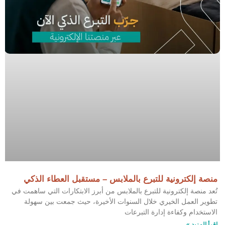
منصة إلكترونية للتبرع بالملابس – مستقبل العطاء الذكي
تُعد منصة إلكترونية للتبرع بالملابس من أبرز الابتكارات التي ساهمت في
تطوير العمل الخيري خلال السنوات الأخيرة، حيث جمعت بين سهولة
الاستخدام وكفاءة إدارة التبرعات
اقرأ المزيد »