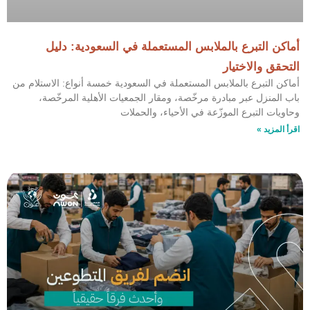
أماكن التبرع بالملابس المستعملة في السعودية: دليل
التحقق والاختيار
أماكن التبرع بالملابس المستعملة في السعودية خمسة أنواع: الاستلام من
باب المنزل عبر مبادرة مرخّصة، ومقار الجمعيات الأهلية المرخّصة،
وحاويات التبرع الموزّعة في الأحياء، والحملات
اقرأ المزيد »