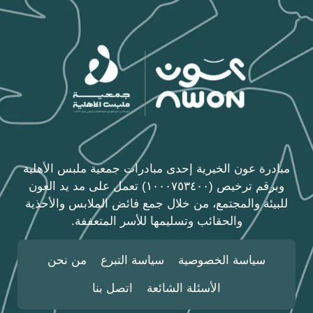
مبادرة عون الخيرية إحدى مبادرات جمعية ملبس الأهلية
وبرقم ترخيص (١٠٠٠٧٥٣٤٠٠) تعمل على مد يد العون
للبيئة والمجتمع، من خلال جمع فائض الملابس والأحذية
والحقائب وتسليمها للأسر المتعففة.
سياسة الخصوصية
سياسة التبرع
من نحن
الأسئلة الشائعة
اتصل بنا