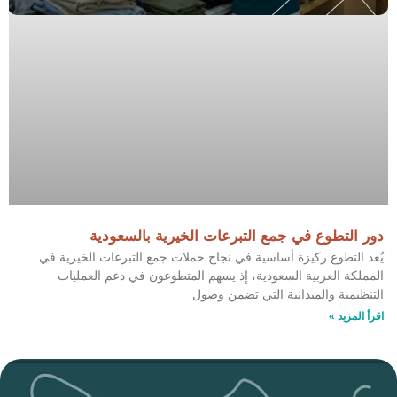
دور التطوع في جمع التبرعات الخيرية بالسعودية
يُعد التطوع ركيزة أساسية في نجاح حملات جمع التبرعات الخيرية في
المملكة العربية السعودية، إذ يسهم المتطوعون في دعم العمليات
التنظيمية والميدانية التي تضمن وصول
اقرأ المزيد »