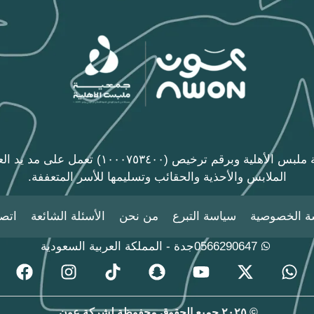
مبادرة عون الخيرية إحدى مبادرات جمعية ملبس ال
الملابس والأحذية والحقائب وتسليمها للأسر المتعففة.
ة الخصوصية
سياسة التبرع
من نحن
الأسئلة الشائعة
اتصل
0566290647
جدة - المملكة العربية السعودية
© ٢٠٢٥ جميع الحقوق محفوظة لشركة عون.