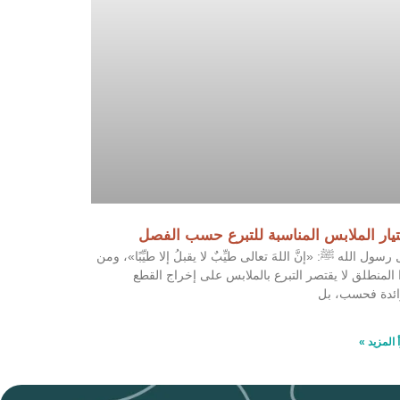
يار الملابس المناسبة للتبرع حسب الفصل
 رسول الله ﷺ: «إنَّ اللهَ تعالى طيِّبٌ لا يقبلُ إلا طيِّبًا»، ومن
 المنطلق لا يقتصر التبرع بالملابس على إخراج القطع
ائدة فحسب، بل
 المزيد »