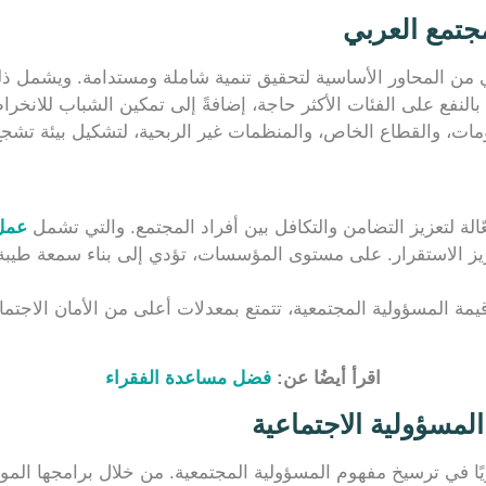
مجتمع العربي
بي من المحاور الأساسية لتحقيق تنمية شاملة ومستدامة. ويشمل ذل
 بالنفع على الفئات الأكثر حاجة، إضافةً إلى تمكين الشباب للانخر
ومات، والقطاع الخاص، والمنظمات غير الربحية، لتشكيل بيئة تش
ّالة لتعزيز التضامن والتكافل بين أفراد المجتمع. والتي تشمل
عمل 
ز الاستقرار. على مستوى المؤسسات، تؤدي إلى بناء سمعة طيبة، و
مة المسؤولية المجتمعية، تتمتع بمعدلات أعلى من الأمان الاجتماع
اقرأ أيضُا عن:
فضل مساعدة الفقراء
لمسؤولية الاجتماعية
يًا في ترسيخ مفهوم المسؤولية المجتمعية. من خلال برامجها الم