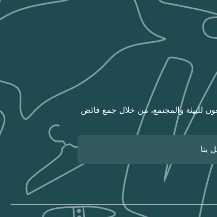
أهلية وبرقم ترخيص (١٠٠٠٧٥٣٤٠٠) تعمل على مد يد العون للبيئة والمجتمع، من خلال جمع فائض
 بنا