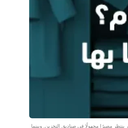
ينتظر مصيرًا مجهولًا في صناديق التخزين. وبينما