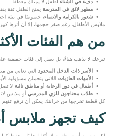
دفء في الشتاء
لطفل لا يمتلك معطفًا.
مظهر لائق في المدرسة
يمنح الطفل ثقة بنفس
شعور بالكرامة والانتماء
، خصوصًا في بيئة اجت
ملابس الأطفال، رغم صغر حجمها، إلا أن أثرها كبير
من هم الفئات الأكث
تبرعك لا يذهب هباءً، بل يصل إلى فئات حقيقية عل
الأسر ذات الدخل المحدود
التي تعاني من مصا
الأمهات العازبات
اللاتي يتحملن مسؤولية الأب
أطفال في دور الرعاية
أو
مناطق نائية
لا تصل 
طلاب محتاجون للزي المدرسي
أو ملابس لائ
كل قطعة تخرجها من خزانتك يمكن أن ترفع عنهم عبئ
كيف تجهز ملابس أط
لكي تضمن أن تبرعك يترك أثرًا إيجابيًا ويحفظ كرام