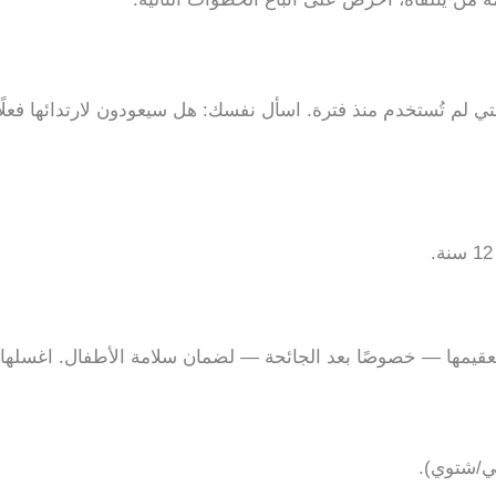
 لم تُستخدم منذ فترة. اسأل نفسك: هل سيعودون لارتدائها فعلًا؟ 
عقيمها — خصوصًا بعد الجائحة — لضمان سلامة الأطفال. اغسلها، ع
ي/شتوي).