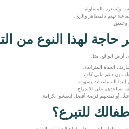
ه ويُشعره بالمساواة.
ماعية تهتم بالمظاهر والزي.
 وعميق.
ر حاجة لهذا النوع من ال
ى أرض الواقع، مثل:
ريف الحياة المتزايدة.
ناء دون دعم مالي كافٍ.
إليها المساعدات بسهولة.
قة تساعدهم على الاندماج.
ًا، أو تمنحهم فرصة أفضل ليعيشوا بكرامة.
فالك للتبرع؟
ة من يتلقاه، احرص على اتباع الخطوات التالية: