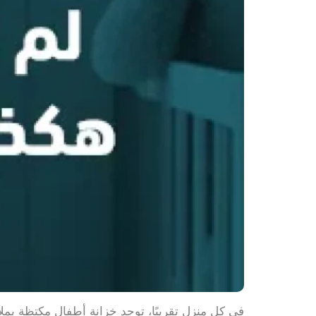
في كل منزل تقريبًا، توجد خزانة أطفال مكتظة بملاب